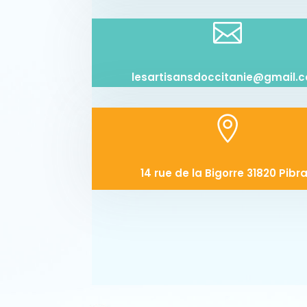

lesartisansdoccitanie@gmail.

14 rue de la Bigorre 31820 Pibr