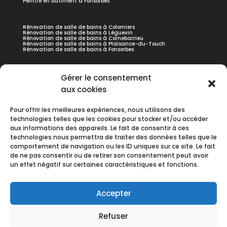
Peintre en bâtiment à Fonsorbes
Rénovation de salle de bains à Colomiers
Rénovation de salle de bains à Léguevin
Rénovation de salle de bains à Cornebarrieu
Rénovation de salle de bains à Plaisance-du-Touch
Rénovation de salle de bains à Fonsorbes
Peinture de façade à Colomiers
Gérer le consentement
Peinture de façade à Léguevin
Peinture de façade à Cornebarrieu
aux cookies
Peinture de façade à Plaisance-du-Touch
Peinture de façade à Fonsorbes
Pour offrir les meilleures expériences, nous utilisons des
technologies telles que les cookies pour stocker et/ou accéder
Revêtements sols et murs à Colomiers
aux informations des appareils. Le fait de consentir à ces
Revêtements sols et murs à Léguevin
Revêtements sols et murs à Cornebarrieu
technologies nous permettra de traiter des données telles que le
Revêtements sols et murs à Plaisance-du-Touch
comportement de navigation ou les ID uniques sur ce site. Le fait
Revêtements sols et murs à Fonsorbes
de ne pas consentir ou de retirer son consentement peut avoir
un effet négatif sur certaines caractéristiques et fonctions.
Accepter
Accueil
Contact
Refuser
Prestations