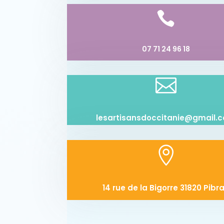

07 71 24 96 18

lesartisansdoccitanie@gmail.

14 rue de la Bigorre 31820 Pibr