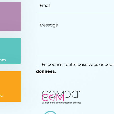
com
En cochant cette case vous accepte
données.
ac