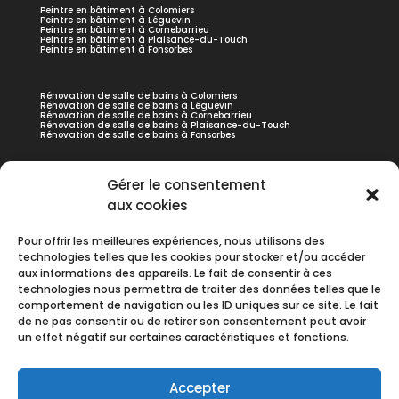
Peintre en bâtiment à Colomiers
Peintre en bâtiment à Léguevin
Peintre en bâtiment à Cornebarrieu
Peintre en bâtiment à Plaisance-du-Touch
Peintre en bâtiment à Fonsorbes
Rénovation de salle de bains à Colomiers
Rénovation de salle de bains à Léguevin
Rénovation de salle de bains à Cornebarrieu
Rénovation de salle de bains à Plaisance-du-Touch
Rénovation de salle de bains à Fonsorbes
Peinture de façade à Colomiers
Gérer le consentement
Peinture de façade à Léguevin
Peinture de façade à Cornebarrieu
aux cookies
Peinture de façade à Plaisance-du-Touch
Peinture de façade à Fonsorbes
Pour offrir les meilleures expériences, nous utilisons des
technologies telles que les cookies pour stocker et/ou accéder
Revêtements sols et murs à Colomiers
aux informations des appareils. Le fait de consentir à ces
Revêtements sols et murs à Léguevin
Revêtements sols et murs à Cornebarrieu
technologies nous permettra de traiter des données telles que le
Revêtements sols et murs à Plaisance-du-Touch
comportement de navigation ou les ID uniques sur ce site. Le fait
Revêtements sols et murs à Fonsorbes
de ne pas consentir ou de retirer son consentement peut avoir
un effet négatif sur certaines caractéristiques et fonctions.
Accepter